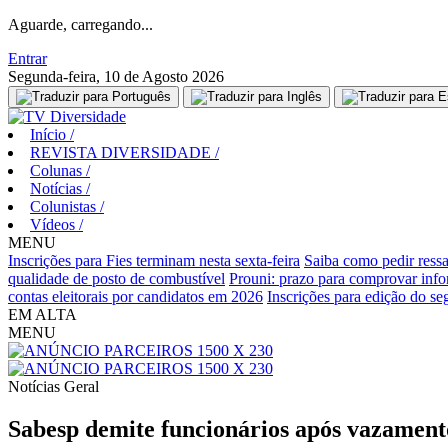
Aguarde, carregando...
Entrar
Segunda-feira, 10 de Agosto 2026
Início
/
REVISTA DIVERSIDADE
/
Colunas
/
Notícias
/
Colunistas
/
Vídeos
/
MENU
Inscrições para Fies terminam nesta sexta-feira
Saiba como pedir ressa
qualidade de posto de combustível
Prouni: prazo para comprovar info
contas eleitorais por candidatos em 2026
Inscrições para edição do s
EM ALTA
MENU
Notícias
Geral
Sabesp demite funcionários após vazamento