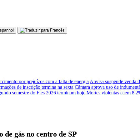
rcimento por prejuízos com a falta de energia
Anvisa suspende venda d
rmações de inscrição termina na sexta
Câmara aprova uso de indumentár
egundo semestre do Fies 2026 terminam hoje
Mortes violentas caem 8,2
 de gás no centro de SP