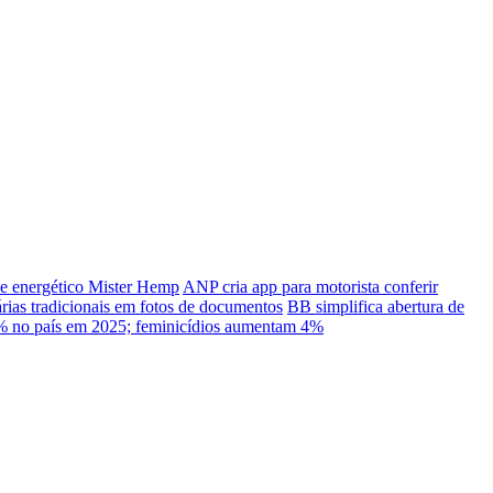
e energético Mister Hemp
ANP cria app para motorista conferir
ias tradicionais em fotos de documentos
BB simplifica abertura de
% no país em 2025; feminicídios aumentam 4%