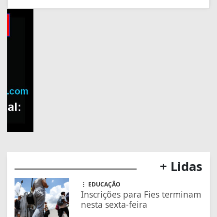
+ Lidas
EDUCAÇÃO
Inscrições para Fies terminam
nesta sexta-feira
GERAL
Inscrições para seleção do
IBGE se encerram nesta
quinta-feira às 14h
GERAL
Saiba como pedir
ressarcimento por prejuízos
com a falta de energia