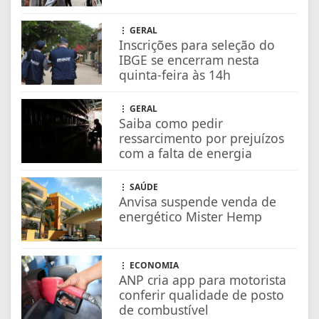
SAÚDE
Anvisa suspende venda de
energético Mister Hemp
ECONOMIA
ANP cria app para motorista
conferir qualidade de posto
de combustível
EDUCAÇÃO
Prouni: prazo para
comprovar informações de
inscrição termina na sexta
FARMÁCIAS DE PLANTÃO