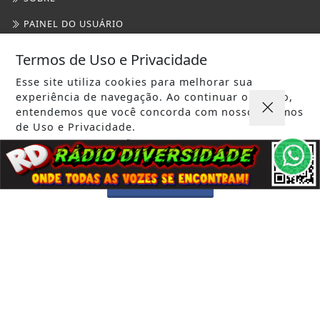
Termos de Uso e Privacidade
Esse site utiliza cookies para melhorar sua
experiência de navegação. Ao continuar o acesso,
3W CONTROL - TODOS OS DIREITOS RESERVADOS
entendemos que você concorda com nossos Termos
de Uso e Privacidade.
PARA MAIS INFORMAÇÕES,
ACESSE NOSSOS TERMOS
CLICANDO AQUI
PROSSEGUIR