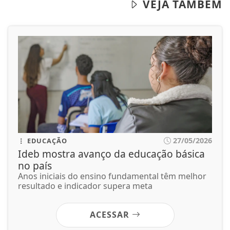
27/05/2026
EDUCAÇÃO
Ideb mostra avanço da educação básica
no país
Anos iniciais do ensino fundamental têm melhor
resultado e indicador supera meta
ACESSAR
27/05/2026
ECONOMIA
Em nova redução, Copom baixa taxa
Selic para 14% ao ano
É a quarta redução consecutiva da taxa básica de
juros da economia