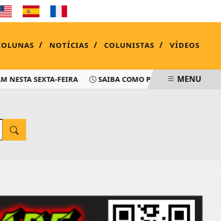
QUINTA-FEIRA, 06 DE AGOSTO 2026
/
/
/
COLUNAS
NOTÍCIAS
COLUNISTAS
VÍDEOS
MENU
NESTA SEXTA-FEIRA
SAIBA COMO PEDIR RESSARCIMENTO 