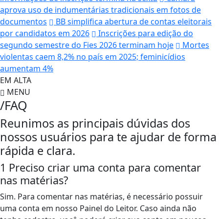
aprova uso de indumentárias tradicionais em fotos de
documentos
BB simplifica abertura de contas eleitorais
por candidatos em 2026
Inscrições para edição do
segundo semestre do Fies 2026 terminam hoje
Mortes
violentas caem 8,2% no país em 2025; feminicídios
aumentam 4%
EM ALTA
MENU
/FAQ
Reunimos as principais dúvidas dos
nossos usuários para te ajudar de forma
rápida e clara.
1
Preciso criar uma conta para comentar
nas matérias?
Sim. Para comentar nas matérias, é necessário possuir
uma conta em nosso Painel do Leitor. Caso ainda não