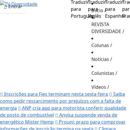
Entrar
Início
/
REVISTA
DIVERSIDADE
/
Colunas
/
Notícias
/
Colunistas
/
Vídeos
/
Inscrições para Fies terminam nesta sexta-feira
Saiba
como pedir ressarcimento por prejuízos com a falta de
energia
ANP cria app para motorista conferir qualidade
de posto de combustível
Anvisa suspende venda de
energético Mister Hemp
Prouni: prazo para comprovar
informações de inscrição termina na sexta
Câmara