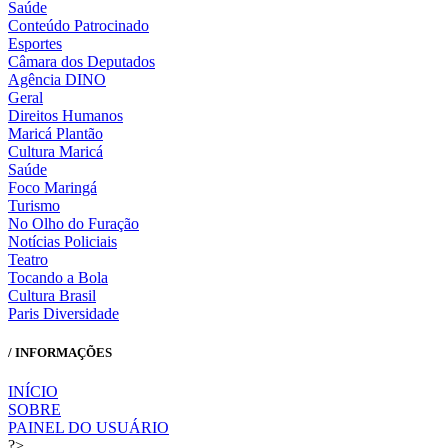
Saúde
Conteúdo Patrocinado
Esportes
Câmara dos Deputados
Agência DINO
Geral
Direitos Humanos
Maricá Plantão
Cultura Maricá
Saúde
Foco Maringá
Turismo
No Olho do Furação
Notícias Policiais
Teatro
Tocando a Bola
Cultura Brasil
Paris Diversidade
/ INFORMAÇÕES
INÍCIO
SOBRE
PAINEL DO USUÁRIO
?>