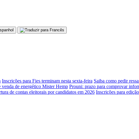
h
Inscrições para Fies terminam nesta sexta-feira
Saiba como pedir ressa
 venda de energético Mister Hemp
Prouni: prazo para comprovar infor
tura de contas eleitorais por candidatos em 2026
Inscrições para ediçã