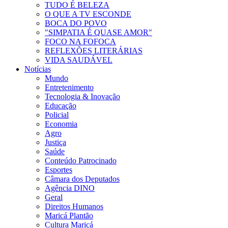
TUDO É BELEZA
O QUE A TV ESCONDE
BOCA DO POVO
"SIMPATIA É QUASE AMOR"
FOCO NA FOFOCA
REFLEXÕES LITERÁRIAS
VIDA SAUDÁVEL
Notícias
Mundo
Entretenimento
Tecnologia & Inovação
Educação
Policial
Economia
Agro
Justiça
Saúde
Conteúdo Patrocinado
Esportes
Câmara dos Deputados
Agência DINO
Geral
Direitos Humanos
Maricá Plantão
Cultura Maricá