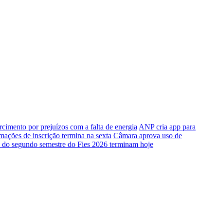
rcimento por prejuízos com a falta de energia
ANP cria app para
mações de inscrição termina na sexta
Câmara aprova uso de
o do segundo semestre do Fies 2026 terminam hoje