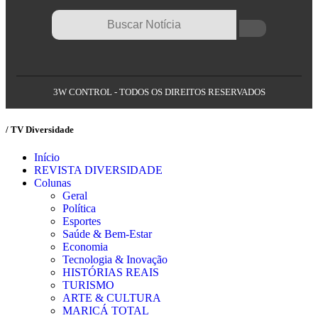
3W CONTROL - TODOS OS DIREITOS RESERVADOS
/ TV Diversidade
Início
REVISTA DIVERSIDADE
Colunas
Geral
Política
Esportes
Saúde & Bem-Estar
Economia
Tecnologia & Inovação
HISTÓRIAS REAIS
TURISMO
ARTE & CULTURA
MARICÁ TOTAL