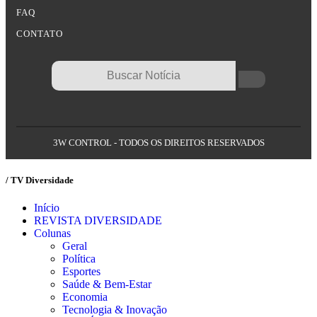
FAQ
CONTATO
3W CONTROL - TODOS OS DIREITOS RESERVADOS
/ TV Diversidade
Início
REVISTA DIVERSIDADE
Colunas
Geral
Política
Esportes
Saúde & Bem-Estar
Economia
Tecnologia & Inovação