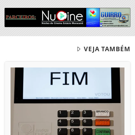
28/06/2026
POLÍTICA
Federação PSOL-Rede oficializa apoio à
candidatura de Lula à reeleição
Os partidos já haviam sinalizado esse
posicionamento quando participaram da...
ACESSAR