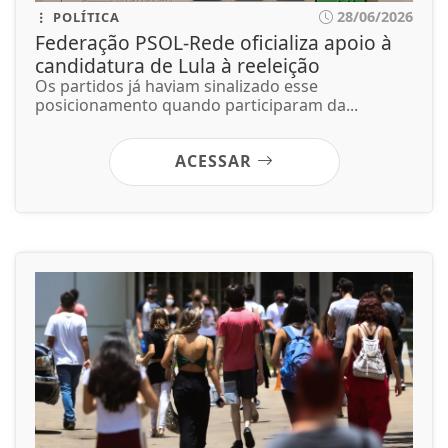
28/06/2026
EDUCAÇÃO
Enade: prazo de recurso para
atendimento especial termina nesta
sexta
Aplicação da prova ocorrerá em 29 de novembro
em todo o país.
ACESSAR