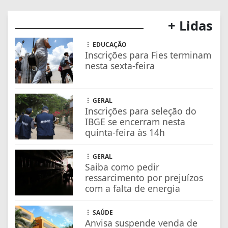
IBGE se encerram nesta
quinta-feira às 14h
GERAL
Saiba como pedir
ressarcimento por prejuízos
com a falta de energia
SAÚDE
Anvisa suspende venda de
energético Mister Hemp
ECONOMIA
ANP cria app para motorista
conferir qualidade de posto
de combustível
EDUCAÇÃO
Prouni: prazo para