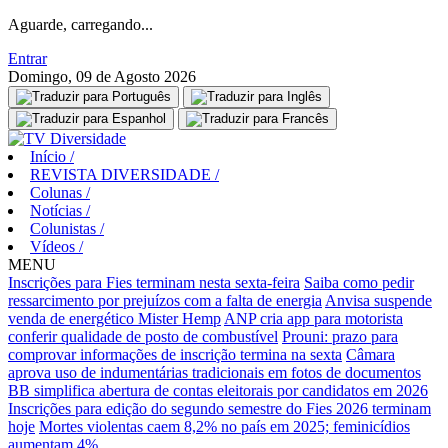
Aguarde, carregando...
Entrar
Domingo, 09 de Agosto 2026
Início
/
REVISTA DIVERSIDADE
/
Colunas
/
Notícias
/
Colunistas
/
Vídeos
/
MENU
Inscrições para Fies terminam nesta sexta-feira
Saiba como pedir
ressarcimento por prejuízos com a falta de energia
Anvisa suspende
venda de energético Mister Hemp
ANP cria app para motorista
conferir qualidade de posto de combustível
Prouni: prazo para
comprovar informações de inscrição termina na sexta
Câmara
aprova uso de indumentárias tradicionais em fotos de documentos
BB simplifica abertura de contas eleitorais por candidatos em 2026
Inscrições para edição do segundo semestre do Fies 2026 terminam
hoje
Mortes violentas caem 8,2% no país em 2025; feminicídios
aumentam 4%