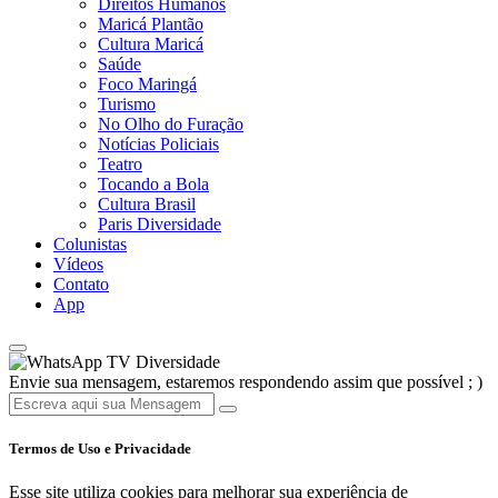
Direitos Humanos
Maricá Plantão
Cultura Maricá
Saúde
Foco Maringá
Turismo
No Olho do Furação
Notícias Policiais
Teatro
Tocando a Bola
Cultura Brasil
Paris Diversidade
Colunistas
Vídeos
Contato
App
TV Diversidade
Envie sua mensagem, estaremos respondendo assim que possível ; )
Termos de Uso e Privacidade
Esse site utiliza cookies para melhorar sua experiência de