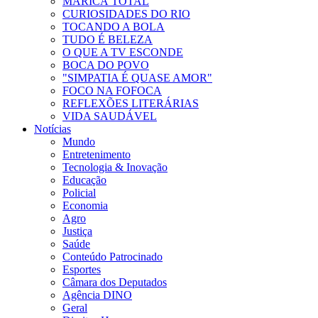
MARICÁ TOTAL
CURIOSIDADES DO RIO
TOCANDO A BOLA
TUDO É BELEZA
O QUE A TV ESCONDE
BOCA DO POVO
"SIMPATIA É QUASE AMOR"
FOCO NA FOFOCA
REFLEXÕES LITERÁRIAS
VIDA SAUDÁVEL
Notícias
Mundo
Entretenimento
Tecnologia & Inovação
Educação
Policial
Economia
Agro
Justiça
Saúde
Conteúdo Patrocinado
Esportes
Câmara dos Deputados
Agência DINO
Geral