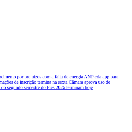
rcimento por prejuízos com a falta de energia
ANP cria app para
mações de inscrição termina na sexta
Câmara aprova uso de
o do segundo semestre do Fies 2026 terminam hoje