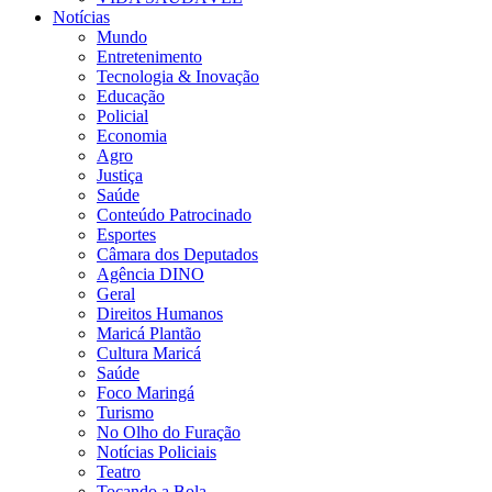
Notícias
Mundo
Entretenimento
Tecnologia & Inovação
Educação
Policial
Economia
Agro
Justiça
Saúde
Conteúdo Patrocinado
Esportes
Câmara dos Deputados
Agência DINO
Geral
Direitos Humanos
Maricá Plantão
Cultura Maricá
Saúde
Foco Maringá
Turismo
No Olho do Furação
Notícias Policiais
Teatro
Tocando a Bola