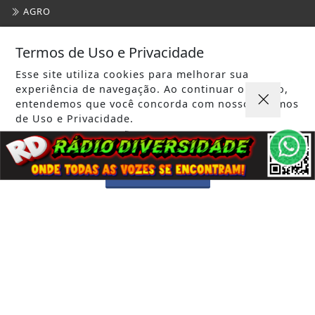
AGRO
JUSTIÇA
Termos de Uso e Privacidade
SAÚDE
Esse site utiliza cookies para melhorar sua
CONTEÚDO PATROCINADO
experiência de navegação. Ao continuar o acesso,
entendemos que você concorda com nossos Termos
ESPORTES
de Uso e Privacidade.
PARA MAIS INFORMAÇÕES,
ACESSE NOSSOS TERMOS
CÂMARA DOS DEPUTADOS
CLICANDO AQUI
AGÊNCIA DINO
PROSSEGUIR
GERAL
DIREITOS HUMANOS
MARICÁ PLANTÃO
CULTURA MARICÁ
SAÚDE