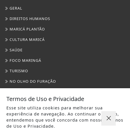
TURISMO
NO OLHO DO FURAÇÃO
NOTÍCIAS POLICIAIS
TEATRO
TOCANDO A BOLA
CULTURA BRASIL
PARIS DIVERSIDADE
/ INFORMAÇÕES
INÍCIO
Termos de Uso e Privacidade
SOBRE
Esse site utiliza cookies para melhorar sua
PAINEL DO USUÁRIO
experiência de navegação. Ao continuar o acesso,
entendemos que você concorda com nossos Termos
?>
de Uso e Privacidade.
EXPEDIENTE