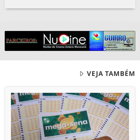
VEJA TAMBÉM
07/07/2026
GERAL
Mega-Sena sorteia prêmio acumulado de
R$ 165 milhões neste domingo
Jogos podem ser feitos até as 22h deste sábado.
A aposta simples, com seis dezenas,...
ACESSAR