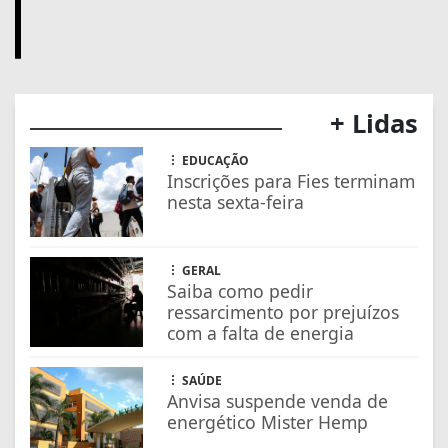
GERAL
Saiba como pedir
ressarcimento por prejuízos
com a falta de energia
SAÚDE
Anvisa suspende venda de
energético Mister Hemp
ECONOMIA
ANP cria app para motorista
conferir qualidade de posto
de combustível
EDUCAÇÃO
Prouni: prazo para
comprovar informações de
inscrição termina na sexta