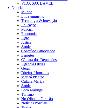
VIDA SAUDÁVEL
Notícias
Mundo
Entretenimento
Tecnologia & Inovação
Educação
Policial
Economia
Agro
Justiça
Saúde
Conteúdo Patrocinado
Esportes
Câmara dos Deputados
Agência DINO
Geral
Direitos Humanos
Maricá Plantão
Cultura Maricá
Saúde
Foco Maringá
Turismo
No Olho do Furação
Notícias Policiais
Teatro