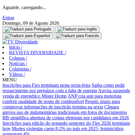
Aguarde, carregando...
Entrar
Domingo, 09 de Agosto 2026
Início
/
REVISTA DIVERSIDADE
/
Colunas
/
Notícias
/
Colunistas
/
Vídeos
/
MENU
Inscrições para Fies terminam nesta sexta-feira
Saiba como pedir
ressarcimento por prejuízos com a falta de energia
Anvisa suspende
venda de energético Mister Hemp
ANP cria app para motorista
conferir qualidade de posto de combustível
Prouni: prazo para
comprovar informações de inscrição termina na sexta
Câmara
aprova uso de indumentárias tradicionais em fotos de documentos
BB simplifica abertura de contas eleitorais por candidatos em 2026
Inscrições para edição do segundo semestre do Fies 2026 terminam
hoje
Mortes violentas caem 8,2% no país em 2025; feminicídios
aumentam 4%