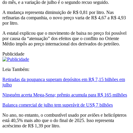
do mês, e a variação de julho é o segundo recuo seguido.
A mudança representa diminuição de R$ 0,81 por litro. Nas
refinarias da companhia, o novo preço varia de R$ 4,67 a R$ 4,93
por litro.
A estatal explicou que o movimento de baixa no preço foi possível
por causa da “atenuação” dos efeitos que o conflito no Oriente
Médio impôs ao preço internacional dos derivados do petróleo.
Publicidade
Leia Também:
Retiradas da poupança superam depósitos em R$ 7,15 bilhões em
julho
Ninguém acerta Mega-Sena; prêmio acumula para R$ 165 milhões
Balança comercial de julho tem superávit de US$ 7 bilhões
No ano, no entanto, o combustível usado por aviões e helicópteros
está 40,5% mais alto que o do final de 2025. Isso representa
acréscimo de R$ 1,39 por litro.