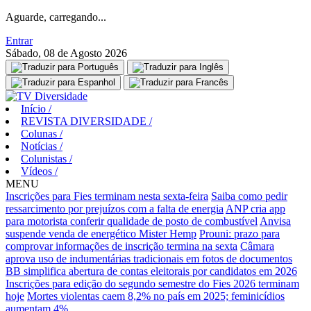
Aguarde, carregando...
Entrar
Sábado, 08 de Agosto 2026
Início
/
REVISTA DIVERSIDADE
/
Colunas
/
Notícias
/
Colunistas
/
Vídeos
/
MENU
Inscrições para Fies terminam nesta sexta-feira
Saiba como pedir
ressarcimento por prejuízos com a falta de energia
ANP cria app
para motorista conferir qualidade de posto de combustível
Anvisa
suspende venda de energético Mister Hemp
Prouni: prazo para
comprovar informações de inscrição termina na sexta
Câmara
aprova uso de indumentárias tradicionais em fotos de documentos
BB simplifica abertura de contas eleitorais por candidatos em 2026
Inscrições para edição do segundo semestre do Fies 2026 terminam
hoje
Mortes violentas caem 8,2% no país em 2025; feminicídios
aumentam 4%