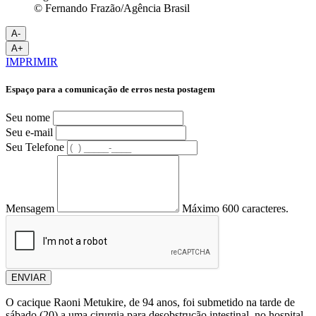
© Fernando Frazão/Agência Brasil
A-
A+
IMPRIMIR
Espaço para a comunicação de erros nesta postagem
Seu nome
Seu e-mail
Seu Telefone
Mensagem
Máximo 600 caracteres.
ENVIAR
O cacique Raoni Metukire, de 94 anos, foi submetido na tarde de
sábado (20) a uma cirurgia para desobstrução intestinal, no hospital