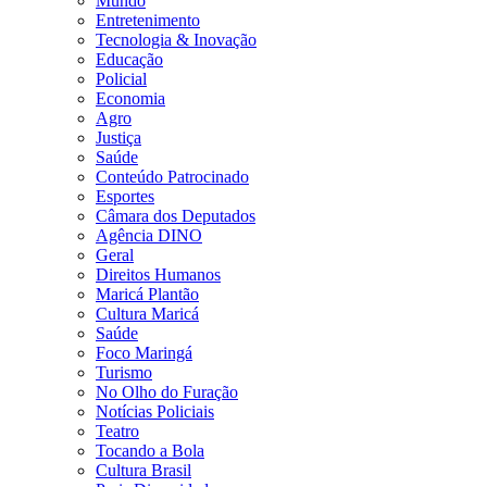
Mundo
Entretenimento
Tecnologia & Inovação
Educação
Policial
Economia
Agro
Justiça
Saúde
Conteúdo Patrocinado
Esportes
Câmara dos Deputados
Agência DINO
Geral
Direitos Humanos
Maricá Plantão
Cultura Maricá
Saúde
Foco Maringá
Turismo
No Olho do Furação
Notícias Policiais
Teatro
Tocando a Bola
Cultura Brasil