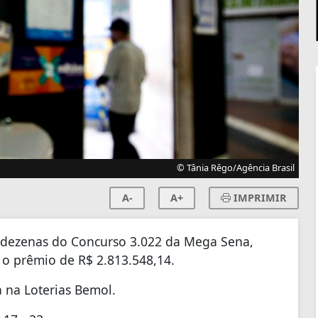
© Tânia Rêgo/Agência Brasil
A-
A+
IMPRIMIR
 dezenas do Concurso 3.022 da Mega Sena,
er o prêmio de R$ 2.813.548,14.
a na Loterias Bemol.