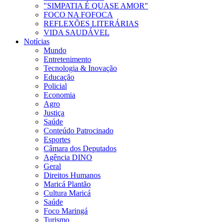
"SIMPATIA É QUASE AMOR"
FOCO NA FOFOCA
REFLEXÕES LITERÁRIAS
VIDA SAUDÁVEL
Notícias
Mundo
Entretenimento
Tecnologia & Inovação
Educação
Policial
Economia
Agro
Justiça
Saúde
Conteúdo Patrocinado
Esportes
Câmara dos Deputados
Agência DINO
Geral
Direitos Humanos
Maricá Plantão
Cultura Maricá
Saúde
Foco Maringá
Turismo