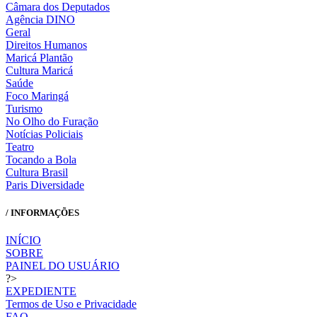
Câmara dos Deputados
Agência DINO
Geral
Direitos Humanos
Maricá Plantão
Cultura Maricá
Saúde
Foco Maringá
Turismo
No Olho do Furação
Notícias Policiais
Teatro
Tocando a Bola
Cultura Brasil
Paris Diversidade
/ INFORMAÇÕES
INÍCIO
SOBRE
PAINEL DO USUÁRIO
?>
EXPEDIENTE
Termos de Uso e Privacidade
FAQ