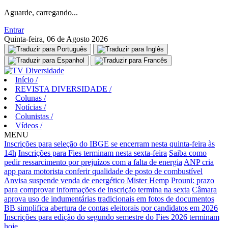
Aguarde, carregando...
Entrar
Quinta-feira, 06 de Agosto 2026
Início
/
REVISTA DIVERSIDADE
/
Colunas
/
Notícias
/
Colunistas
/
Vídeos
/
MENU
Inscrições para seleção do IBGE se encerram nesta quinta-feira às
14h
Inscrições para Fies terminam nesta sexta-feira
Saiba como
pedir ressarcimento por prejuízos com a falta de energia
ANP cria
app para motorista conferir qualidade de posto de combustível
Anvisa suspende venda de energético Mister Hemp
Prouni: prazo
para comprovar informações de inscrição termina na sexta
Câmara
aprova uso de indumentárias tradicionais em fotos de documentos
BB simplifica abertura de contas eleitorais por candidatos em 2026
Inscrições para edição do segundo semestre do Fies 2026 terminam
hoje