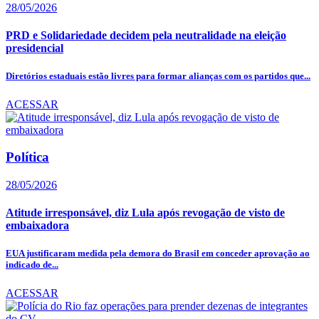
28/05/2026
PRD e Solidariedade decidem pela neutralidade na eleição
presidencial
Diretórios estaduais estão livres para formar alianças com os partidos que...
ACESSAR
Política
28/05/2026
Atitude irresponsável, diz Lula após revogação de visto de
embaixadora
EUA justificaram medida pela demora do Brasil em conceder aprovação ao
indicado de...
ACESSAR