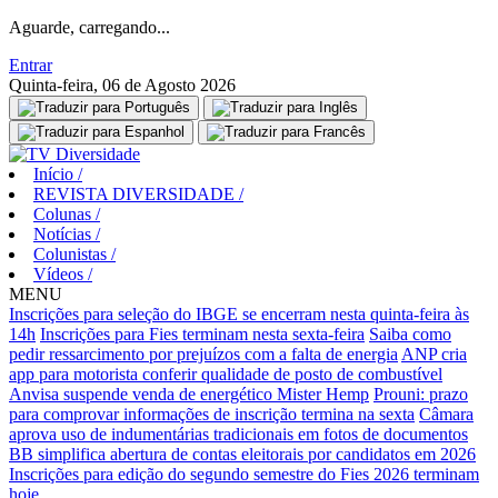
Aguarde, carregando...
Entrar
Quinta-feira, 06 de Agosto 2026
Início
/
REVISTA DIVERSIDADE
/
Colunas
/
Notícias
/
Colunistas
/
Vídeos
/
MENU
Inscrições para seleção do IBGE se encerram nesta quinta-feira às
14h
Inscrições para Fies terminam nesta sexta-feira
Saiba como
pedir ressarcimento por prejuízos com a falta de energia
ANP cria
app para motorista conferir qualidade de posto de combustível
Anvisa suspende venda de energético Mister Hemp
Prouni: prazo
para comprovar informações de inscrição termina na sexta
Câmara
aprova uso de indumentárias tradicionais em fotos de documentos
BB simplifica abertura de contas eleitorais por candidatos em 2026
Inscrições para edição do segundo semestre do Fies 2026 terminam
hoje