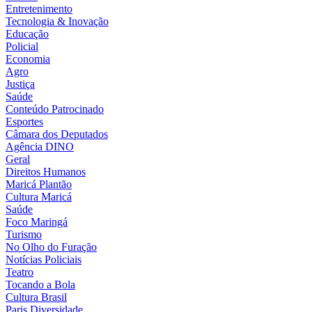
Entretenimento
Tecnologia & Inovação
Educação
Policial
Economia
Agro
Justiça
Saúde
Conteúdo Patrocinado
Esportes
Câmara dos Deputados
Agência DINO
Geral
Direitos Humanos
Maricá Plantão
Cultura Maricá
Saúde
Foco Maringá
Turismo
No Olho do Furação
Notícias Policiais
Teatro
Tocando a Bola
Cultura Brasil
Paris Diversidade