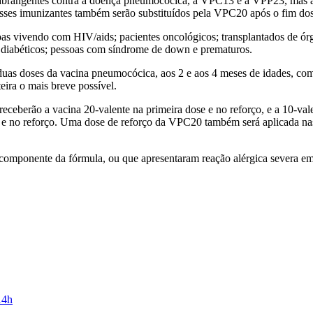
 abrangentes contra a doença pneumocócica, a VPC13 e a VPP23, mas a
sses imunizantes também serão substituídos pela VPC20 após o fim dos
oas vivendo com HIV/aids; pacientes oncológicos; transplantados de órg
; diabéticos; pessoas com síndrome de down e prematuros.
duas doses da vacina pneumocócica, aos 2 e aos 4 meses de idades, co
eira o mais breve possível.
ceberão a vacina 20-valente na primeira dose e no reforço, e a 10-val
se e no reforço. Uma dose de reforço da VPC20 também será aplicada n
m componente da fórmula, ou que apresentaram reação alérgica severa 