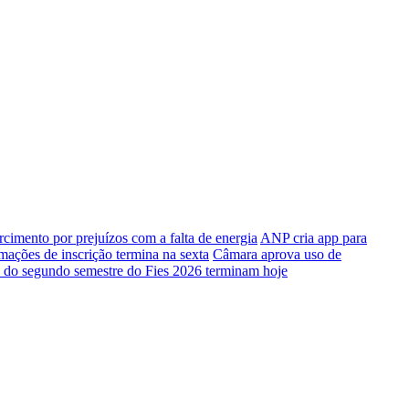
rcimento por prejuízos com a falta de energia
ANP cria app para
mações de inscrição termina na sexta
Câmara aprova uso de
o do segundo semestre do Fies 2026 terminam hoje