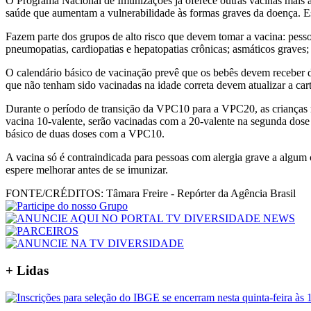
O Programa Nacional de Imunizações já oferece outras vacinas mais
saúde que aumentam a vulnerabilidade às formas graves da doença. E
Fazem parte dos grupos de alto risco que devem tomar a vacina: pess
pneumopatias, cardiopatias e hepatopatias crônicas; asmáticos graves
O calendário básico de vacinação prevê que os bebês devem receber 
que não tenham sido vacinadas na idade correta devem atualizar a cart
Durante o período de transição da VPC10 para a VPC20, as crianças re
vacina 10-valente, serão vacinadas com a 20-valente na segunda do
básico de duas doses com a VPC10.
A vacina só é contraindicada para pessoas com alergia grave a algu
espere melhorar antes de se imunizar.
FONTE/CRÉDITOS:
Tâmara Freire - Repórter da Agência Brasil
+ Lidas