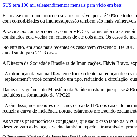
SUS terá 100 mil teleatendimentos mensais para vício em bets
Estima-se que o pneumococo seja responsável por até 50% de todos os
com comorbidades ou imunossupressão também são mais vulneráveis
A vacinação contra a doença, com a VPC10, foi incluída no calendár
combatidos pela vacina em crianças de até dois anos. Os casos de m
No entanto, em anos mais recentes os casos vêm crescendo. De 2013 
anual subiu para 211,3 casos.
A Diretora da Sociedade Brasileira de Imunizações, Flávia Bravo, exp
"A introdução da vacina 10-valente foi excelente na redução desses 
"replacement": você controlando um tipo, reduzindo a circulação, ou
Dados da vigilância do Ministério da Saúde mostram que quase 40% d
incluídos na formulação da VPC20.
"Além disso, nos menores de 1 ano, cerca de 11% dos casos de meningit
reduzir a curva de incidência porque estaremos protegendo exatament
As vacinas pneumocócicas conjugadas, que são o caso tanto da VPC10
desenvolvam a doença, a vacina também impede a transmissão, promov