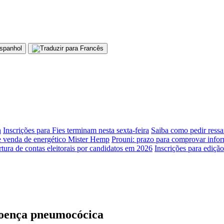
h
Inscrições para Fies terminam nesta sexta-feira
Saiba como pedir ressa
 venda de energético Mister Hemp
Prouni: prazo para comprovar infor
tura de contas eleitorais por candidatos em 2026
Inscrições para ediçã
doença pneumocócica