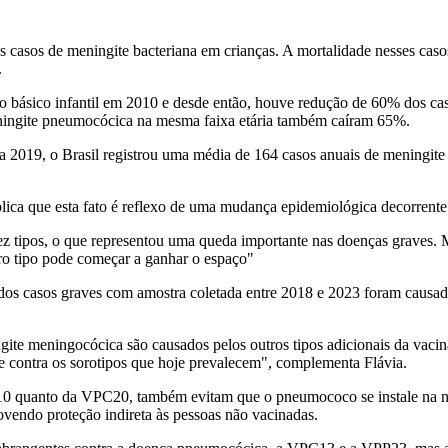
 casos de meningite bacteriana em crianças. A mortalidade nesses caso
.
io básico infantil em 2010 e desde então, houve redução de 60% dos c
eningite pneumocócica na mesma faixa etária também caíram 65%.
a 2019, o Brasil registrou uma média de 164 casos anuais de meningit
lica que esta fato é reflexo de uma mudança epidemiológica decorrente 
dez tipos, o que representou uma queda importante nas doenças graves
tro tipo pode começar a ganhar o espaço"
os casos graves com amostra coletada entre 2018 e 2023 foram causado
e meningocócica são causados pelos outros tipos adicionais da vacina 2
e contra os sorotipos que hoje prevalecem", complementa Flávia.
 quanto da VPC20, também evitam que o pneumococo se instale na naso
endo proteção indireta às pessoas não vacinadas.