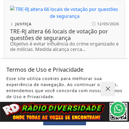
12/05/2026
JUSTIÇA
TRE-RJ altera 66 locais de votação por
questões de segurança
Objetivo é evitar influência do crime organizado e
de milícias. Medida alcança cerca...
ACESSAR
Termos de Uso e Privacidade
Esse site utiliza cookies para melhorar sua
experiência de navegação. Ao continuar o acesso,
entendemos que você concorda com nossos Termos
de Uso e Privacidade.
PARA MAIS INFORMAÇÕES,
ACESSE NOSSOS TERMOS
CLICANDO AQUI
12/05/2026
JUSTIÇA
PROSSEGUIR
Bolsonaro pede ao STF para receber os