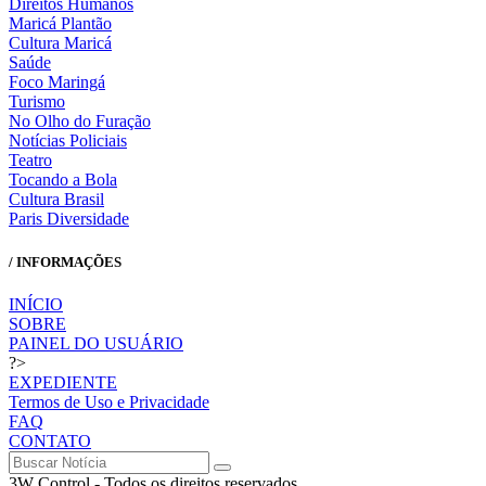
Direitos Humanos
Maricá Plantão
Cultura Maricá
Saúde
Foco Maringá
Turismo
No Olho do Furação
Notícias Policiais
Teatro
Tocando a Bola
Cultura Brasil
Paris Diversidade
/ INFORMAÇÕES
INÍCIO
SOBRE
PAINEL DO USUÁRIO
?>
EXPEDIENTE
Termos de Uso e Privacidade
FAQ
CONTATO
3W Control - Todos os direitos reservados