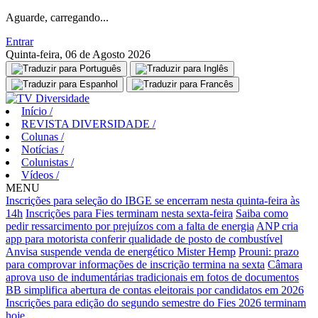
Aguarde, carregando...
Entrar
Quinta-feira, 06 de Agosto 2026
Início
/
REVISTA DIVERSIDADE
/
Colunas
/
Notícias
/
Colunistas
/
Vídeos
/
MENU
Inscrições para seleção do IBGE se encerram nesta quinta-feira às
14h
Inscrições para Fies terminam nesta sexta-feira
Saiba como
pedir ressarcimento por prejuízos com a falta de energia
ANP cria
app para motorista conferir qualidade de posto de combustível
Anvisa suspende venda de energético Mister Hemp
Prouni: prazo
para comprovar informações de inscrição termina na sexta
Câmara
aprova uso de indumentárias tradicionais em fotos de documentos
BB simplifica abertura de contas eleitorais por candidatos em 2026
Inscrições para edição do segundo semestre do Fies 2026 terminam
hoje