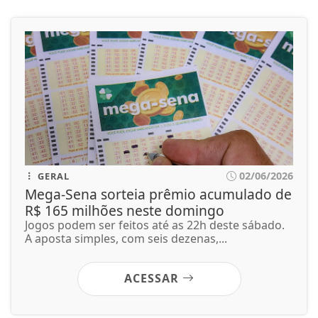
02/06/2026
GERAL
Mega-Sena sorteia prêmio acumulado de
R$ 165 milhões neste domingo
Jogos podem ser feitos até as 22h deste sábado.
A aposta simples, com seis dezenas,...
ACESSAR
02/06/2026
GERAL
Agosto terá dois eclipses; saiba como
assistir aos fenômenos
Fenômenos solar e lunar estão previstos para os
dias 12, no hemisfério Norte e 27,...