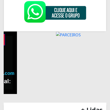
+ Lidas
EDUCAÇÃO
Inscrições para Fies terminam
nesta sexta-feira
GERAL
Saiba como pedir
ressarcimento por prejuízos
com a falta de energia