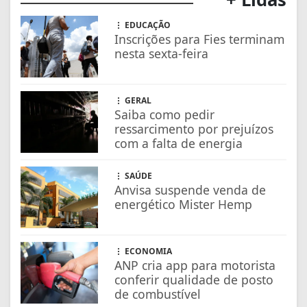
SAÚDE
Anvisa suspende venda de
energético Mister Hemp
ECONOMIA
ANP cria app para motorista
conferir qualidade de posto
de combustível
EDUCAÇÃO
Prouni: prazo para
comprovar informações de
inscrição termina na sexta
ECONOMIA
BB simplifica abertura de
contas eleitorais por
candidatos em 2026