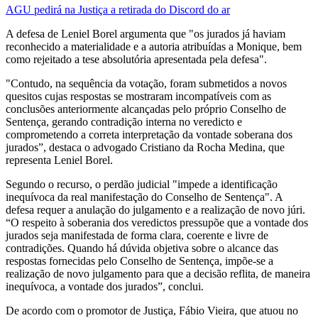
AGU pedirá na Justiça a retirada do Discord do ar
A defesa de Leniel Borel argumenta que "os jurados já haviam
reconhecido a materialidade e a autoria atribuídas a Monique, bem
como rejeitado a tese absolutória apresentada pela defesa".
"Contudo, na sequência da votação, foram submetidos a novos
quesitos cujas respostas se mostraram incompatíveis com as
conclusões anteriormente alcançadas pelo próprio Conselho de
Sentença, gerando contradição interna no veredicto e
comprometendo a correta interpretação da vontade soberana dos
jurados”, destaca o advogado Cristiano da Rocha Medina, que
representa Leniel Borel.
Segundo o recurso, o perdão judicial "impede a identificação
inequívoca da real manifestação do Conselho de Sentença". A
defesa requer a anulação do julgamento e a realização de novo júri.
“O respeito à soberania dos veredictos pressupõe que a vontade dos
jurados seja manifestada de forma clara, coerente e livre de
contradições. Quando há dúvida objetiva sobre o alcance das
respostas fornecidas pelo Conselho de Sentença, impõe-se a
realização de novo julgamento para que a decisão reflita, de maneira
inequívoca, a vontade dos jurados”, conclui.
De acordo com o promotor de Justiça, Fábio Vieira, que atuou no