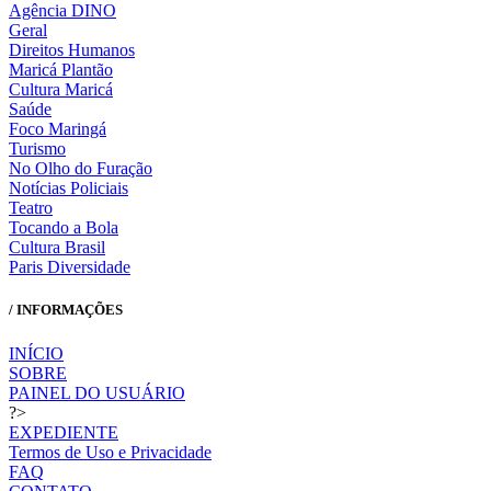
Agência DINO
Geral
Direitos Humanos
Maricá Plantão
Cultura Maricá
Saúde
Foco Maringá
Turismo
No Olho do Furação
Notícias Policiais
Teatro
Tocando a Bola
Cultura Brasil
Paris Diversidade
/ INFORMAÇÕES
INÍCIO
SOBRE
PAINEL DO USUÁRIO
?>
EXPEDIENTE
Termos de Uso e Privacidade
FAQ