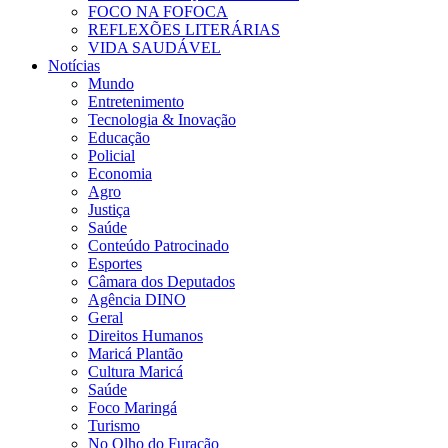
FOCO NA FOFOCA
REFLEXÕES LITERÁRIAS
VIDA SAUDÁVEL
Notícias
Mundo
Entretenimento
Tecnologia & Inovação
Educação
Policial
Economia
Agro
Justiça
Saúde
Conteúdo Patrocinado
Esportes
Câmara dos Deputados
Agência DINO
Geral
Direitos Humanos
Maricá Plantão
Cultura Maricá
Saúde
Foco Maringá
Turismo
No Olho do Furação