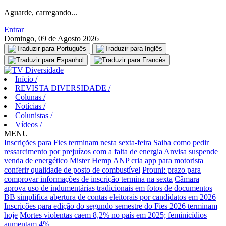
Aguarde, carregando...
Entrar
Domingo, 09 de Agosto 2026
Início
/
REVISTA DIVERSIDADE
/
Colunas
/
Notícias
/
Colunistas
/
Vídeos
/
MENU
Inscrições para Fies terminam nesta sexta-feira
Saiba como pedir
ressarcimento por prejuízos com a falta de energia
Anvisa suspende
venda de energético Mister Hemp
ANP cria app para motorista
conferir qualidade de posto de combustível
Prouni: prazo para
comprovar informações de inscrição termina na sexta
Câmara
aprova uso de indumentárias tradicionais em fotos de documentos
BB simplifica abertura de contas eleitorais por candidatos em 2026
Inscrições para edição do segundo semestre do Fies 2026 terminam
hoje
Mortes violentas caem 8,2% no país em 2025; feminicídios
aumentam 4%