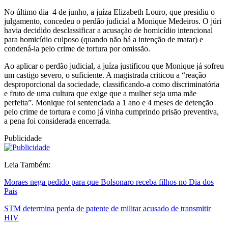
No último dia 4 de junho, a juíza Elizabeth Louro, que presidiu o
julgamento, concedeu o perdão judicial a Monique Medeiros. O júri
havia decidido desclassificar a acusação de homicídio intencional
para homicídio culposo (quando não há a intenção de matar) e
condená-la pelo crime de tortura por omissão.
Ao aplicar o perdão judicial, a juíza justificou que Monique já sofreu
um castigo severo, o suficiente. A magistrada criticou a “reação
desproporcional da sociedade, classificando-a como discriminatória
e fruto de uma cultura que exige que a mulher seja uma mãe
perfeita”. Monique foi sentenciada a 1 ano e 4 meses de detenção
pelo crime de tortura e como já vinha cumprindo prisão preventiva,
a pena foi considerada encerrada.
Publicidade
Leia Também:
Moraes nega pedido para que Bolsonaro receba filhos no Dia dos
Pais
STM determina perda de patente de militar acusado de transmitir
HIV