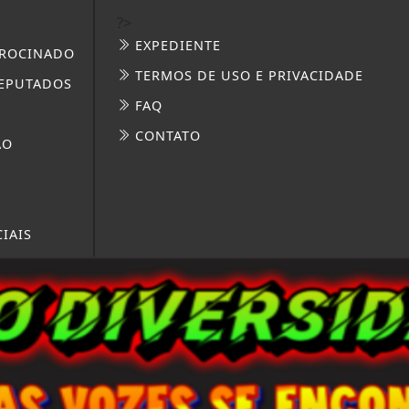
?>
EXPEDIENTE
ROCINADO
TERMOS DE USO E PRIVACIDADE
EPUTADOS
FAQ
CONTATO
ÃO
IAIS
LA
DADE
3W CONTROL - TODOS OS DIREITOS RESERVADOS