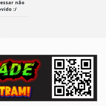
cessar não
vido :/