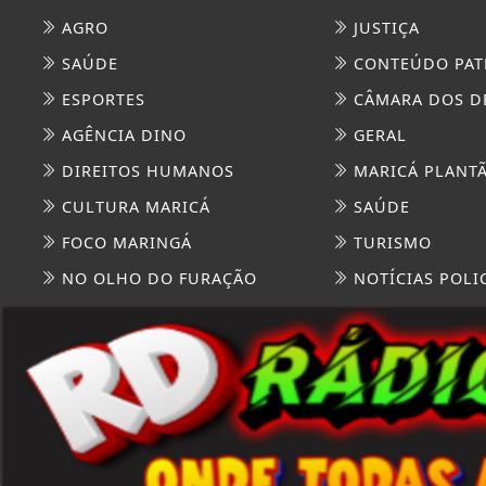
AGRO
JUSTIÇA
SAÚDE
CONTEÚDO PAT
ESPORTES
CÂMARA DOS D
AGÊNCIA DINO
GERAL
DIREITOS HUMANOS
MARICÁ PLANT
CULTURA MARICÁ
SAÚDE
FOCO MARINGÁ
TURISMO
NO OLHO DO FURAÇÃO
NOTÍCIAS POLIC
TEATRO
TOCANDO A BO
CULTURA BRASIL
PARIS DIVERSI
Termos de Uso e Privacidade