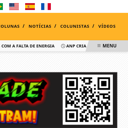
SÁBADO, 08 DE AGOSTO 2026
/
/
/
COLUNAS
NOTÍCIAS
COLUNISTAS
VÍDEOS
MENU
OM A FALTA DE ENERGIA
ANP CRIA APP PARA MOTORIST