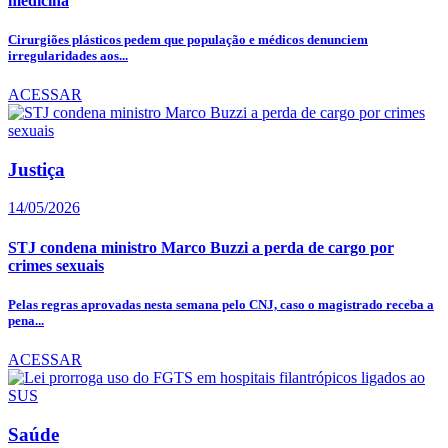
medicina
Cirurgiões plásticos pedem que população e médicos denunciem
irregularidades aos...
ACESSAR
Justiça
14/05/2026
STJ condena ministro Marco Buzzi a perda de cargo por
crimes sexuais
Pelas regras aprovadas nesta semana pelo CNJ, caso o magistrado receba a
pena...
ACESSAR
Saúde