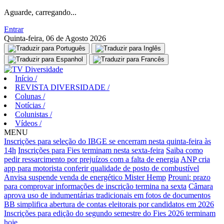
Aguarde, carregando...
Entrar
Quinta-feira, 06 de Agosto 2026
Início
/
REVISTA DIVERSIDADE
/
Colunas
/
Notícias
/
Colunistas
/
Vídeos
/
MENU
Inscrições para seleção do IBGE se encerram nesta quinta-feira às
14h
Inscrições para Fies terminam nesta sexta-feira
Saiba como
pedir ressarcimento por prejuízos com a falta de energia
ANP cria
app para motorista conferir qualidade de posto de combustível
Anvisa suspende venda de energético Mister Hemp
Prouni: prazo
para comprovar informações de inscrição termina na sexta
Câmara
aprova uso de indumentárias tradicionais em fotos de documentos
BB simplifica abertura de contas eleitorais por candidatos em 2026
Inscrições para edição do segundo semestre do Fies 2026 terminam
hoje