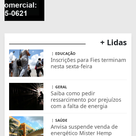
GERAL
Saiba como pedir
ressarcimento por prejuízos
com a falta de energia
SAÚDE
Anvisa suspende venda de
energético Mister Hemp
EDUCAÇÃO
Prouni: prazo para
comprovar informações de
inscrição termina na sexta
ECONOMIA
ANP cria app para motorista
conferir qualidade de posto
de combustível