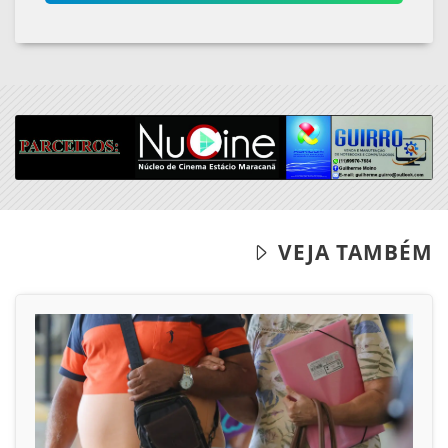
VEJA TAMBÉM
23/05/2026
SAÚDE
Queixas sexuais na menopausa têm
tratamento, diz especialista
Queixas como secura vaginal, dor durante a
relação e perda de desejo devem ser...
ACESSAR