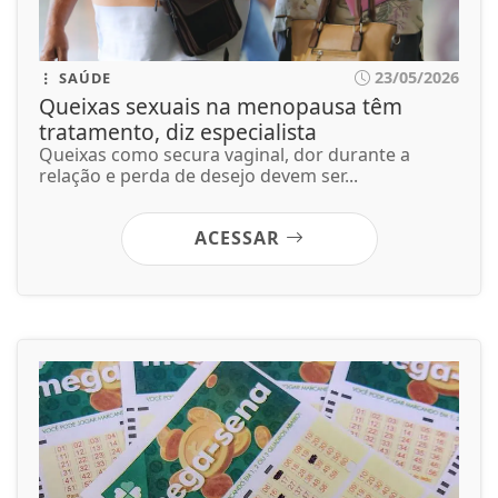
23/05/2026
GERAL
Bolão de Fortaleza leva prêmio de R$ 164
milhões da Mega-Sena
Os números sorteados foram: 02, 05, 10, 35, 40 e
53. Próximo concurso será na...