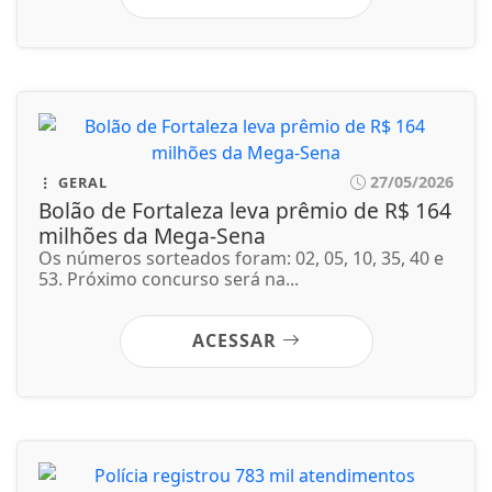
53. Próximo concurso será na...
ACESSAR
27/05/2026
DIREITOS HUMANOS
Polícia registrou 783 mil atendimentos
especializados à mulher em 2025
A Região Sudeste concentrou o maior número de
vítimas (125.769), 47,8% do total...
ACESSAR