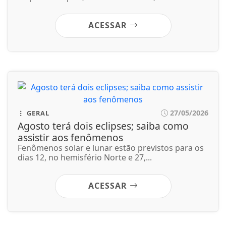
Agosto terá dois eclipses; saiba como
assistir aos fenômenos
Fenômenos solar e lunar estão previstos para os
dias 12, no hemisfério Norte e 27,...
ACESSAR
27/05/2026
SAÚDE
Paulistanos enfrentam filas para tomar
vacina contra sarampo
Dos 512 postos listados no portal De Olho Na Fila,
apenas 62 estavam abertos neste...