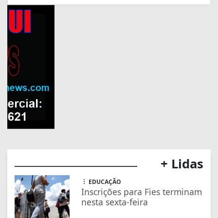
+ Lidas
EDUCAÇÃO
Inscrições para Fies terminam
nesta sexta-feira
GERAL
Saiba como pedir
ressarcimento por prejuízos
com a falta de energia
SAÚDE
Anvisa suspende venda de
energético Mister Hemp