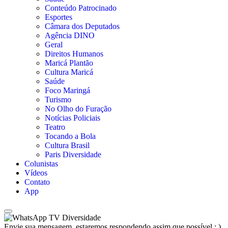
Conteúdo Patrocinado
Esportes
Câmara dos Deputados
Agência DINO
Geral
Direitos Humanos
Maricá Plantão
Cultura Maricá
Saúde
Foco Maringá
Turismo
No Olho do Furação
Notícias Policiais
Teatro
Tocando a Bola
Cultura Brasil
Paris Diversidade
Colunistas
Vídeos
Contato
App
TV Diversidade
Envie sua mensagem, estaremos respondendo assim que possível ; )