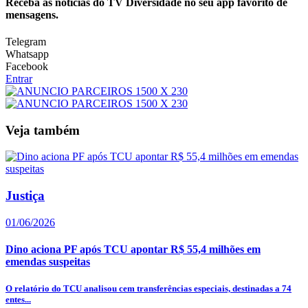
Receba as notícias do TV Diversidade no seu app favorito de
mensagens.
Telegram
Whatsapp
Facebook
Entrar
Veja também
Justiça
01/06/2026
Dino aciona PF após TCU apontar R$ 55,4 milhões em
emendas suspeitas
O relatório do TCU analisou cem transferências especiais, destinadas a 74
entes...