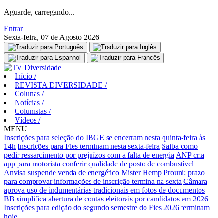
Aguarde, carregando...
Entrar
Sexta-feira, 07 de Agosto 2026
Início
/
REVISTA DIVERSIDADE
/
Colunas
/
Notícias
/
Colunistas
/
Vídeos
/
MENU
Inscrições para seleção do IBGE se encerram nesta quinta-feira às
14h
Inscrições para Fies terminam nesta sexta-feira
Saiba como
pedir ressarcimento por prejuízos com a falta de energia
ANP cria
app para motorista conferir qualidade de posto de combustível
Anvisa suspende venda de energético Mister Hemp
Prouni: prazo
para comprovar informações de inscrição termina na sexta
Câmara
aprova uso de indumentárias tradicionais em fotos de documentos
BB simplifica abertura de contas eleitorais por candidatos em 2026
Inscrições para edição do segundo semestre do Fies 2026 terminam
hoje