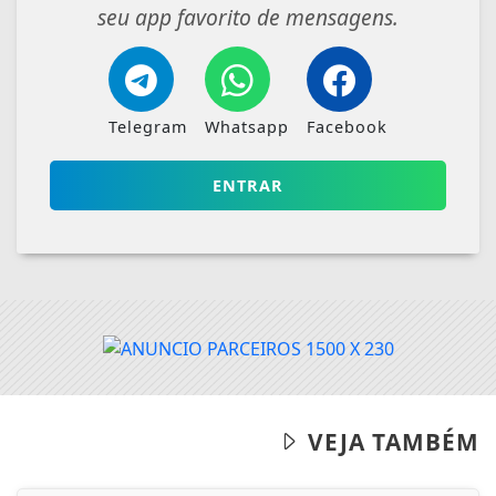
VEJA TAMBÉM
21/05/2026
ECONOMIA
Ninguém acerta Mega-Sena; prêmio
acumula para R$ 165 milhões
Dezenas sorteadas foram: 16 - 21 - 24 - 31 - 43 - 54
ACESSAR