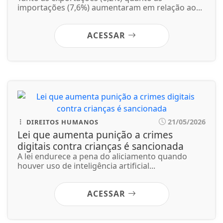
21/05/2026
DIREITOS HUMANOS
Lei que aumenta punição a crimes
digitais contra crianças é sancionada
A lei endurece a pena do aliciamento quando
houver uso de inteligência artificial...
ACESSAR
21/05/2026
ECONOMIA
Leilões de petróleo em outubro terão
recorde de áreas em disputa
Só no pré-sal, 13 blocos serão licitados, detalha
Agência Nacional do Petróleo, Gás...