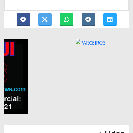
+ Lidas
GERAL
Inscrições para seleção do
IBGE se encerram nesta
quinta-feira às 14h
EDUCAÇÃO
Inscrições para Fies terminam