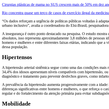
Cirurgias plásticas de mama no SUS crescem mais de 50% em dez an
Rio concentra quase um terço de casos de exercício ilegal da medicin
“Os dados reforçam a urgência de políticas públicas voltadas à adapt
urbano inclusivo”, avalia a coordenadora do Elsi-Brasil, pesquisado
A insegurança é outro ponto destacado na pesquisa. O estudo mostra 
absolutos, isso representa aproximadamente 3,8 milhões de pessoas i
homens e mulheres e entre diferentes faixas etárias, indicando que a 
dessa população.
Hipertensos
A hipertensão arterial sistêmica segue como uma das condições mais re
34,4% dos idosos apresentam níveis compatíveis com hipertensão, ou se
diagnóstico e tratamento para prevenir desfechos graves, como infarto,
A prevalência da hipertensão aumenta progressivamente com a idade:
diferenças significativas entre homens e mulheres, o que reforça o c
regular e do fortalecimento da atenção primária para evitar subdiagnó
Mobilidade