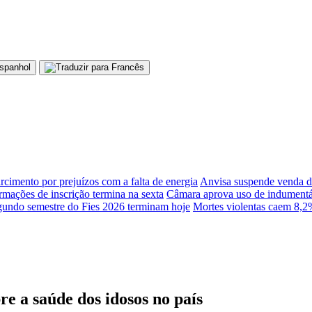
rcimento por prejuízos com a falta de energia
Anvisa suspende venda d
rmações de inscrição termina na sexta
Câmara aprova uso de indumentár
egundo semestre do Fies 2026 terminam hoje
Mortes violentas caem 8,2
e a saúde dos idosos no país