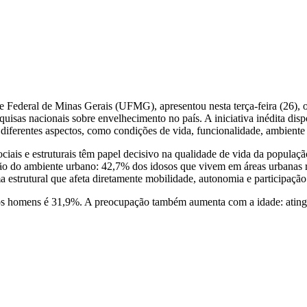
Federal de Minas Gerais (UFMG), apresentou nesta terça-feira (26), os
quisas nacionais sobre envelhecimento no país. A iniciativa inédita dis
erentes aspectos, como condições de vida, funcionalidade, ambiente soc
ociais e estruturais têm papel decisivo na qualidade de vida da popula
ão do ambiente urbano: 42,7% dos idosos que vivem em áreas urbanas re
estrutural que afeta diretamente mobilidade, autonomia e participação 
e os homens é 31,9%. A preocupação também aumenta com a idade: atinge