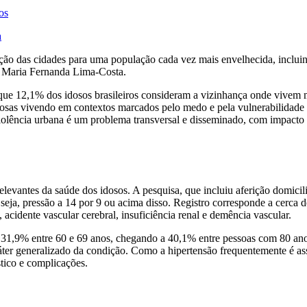
os
a
ação das cidades para uma população cada vez mais envelhecida, incluin
ra Maria Fernanda Lima-Costa.
que 12,1% dos idosos brasileiros consideram a vizinhança onde vivem 
dosas vivendo em contextos marcados pelo medo e pela vulnerabilidade
violência urbana é um problema transversal e disseminado, com impacto d
levantes da saúde dos idosos. A pesquisa, que incluiu aferição domicil
ja, pressão a 14 por 9 ou acima disso. Registro corresponde a cerca de
 acidente vascular cerebral, insuficiência renal e demência vascular.
 31,9% entre 60 e 69 anos, chegando a 40,1% entre pessoas com 80 ano
aráter generalizado da condição. Como a hipertensão frequentemente é a
stico e complicações.