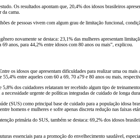
studo. Os resultados apontam que, 20,4% dos idosos brasileiros aprese
ar da cama.
milhões de pessoas vivem com algum grau de limitação funcional, condi
 gênero novamente se destaca: 23,1% das mulheres apresentam limitaçã
a 69 anos, para 44,2% entre idosos com 80 anos ou mais”, explicou.
ntre os idosos que apresentam dificuldades para realizar uma ou mais 
 55,4% entre aqueles com 60 a 69, 70 a79 e 80 anos ou mais, respect
5,8% dos cuidadores relataram ter recebido algum tipo de treinamento,
a a necessidade urgente de políticas integradas de cuidado de longa dur
aúde (SUS) como principal base de cuidado para a população idosa brasi
ntre homens e mulheres e sofre apenas discreta redução nas faixas etár
atenção primária do SUS, também se destaca: 69,2% dos idosos brasileiro
uturas essenciais para a promoção do envelhecimento saudável, especi