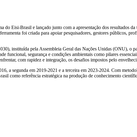
a do Eisi-Brasil e lançado junto com a apresentação dos resultados da 
erramenta foi criada para apoiar pesquisadores, gestores públicos, prof
30), instituída pela Assembleia Geral das Nações Unidas (ONU), o pai
e funcional, segurança e condições ambientais como pilares essenciai
nfrentar, com rapidez e integração, os desafios impostos pelo envelhec
2016, a segunda em 2019-2021 e a terceira em 2023-2024. Com metodolo
rasil como referência estratégica na produção de conhecimento científi