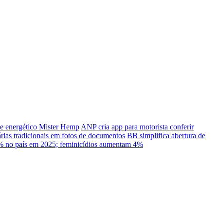
e energético Mister Hemp
ANP cria app para motorista conferir
ias tradicionais em fotos de documentos
BB simplifica abertura de
% no país em 2025; feminicídios aumentam 4%