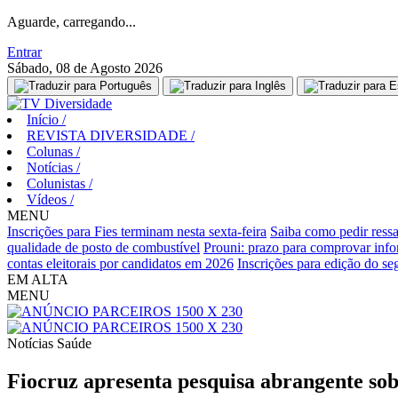
Aguarde, carregando...
Entrar
Sábado, 08 de Agosto 2026
Início
/
REVISTA DIVERSIDADE
/
Colunas
/
Notícias
/
Colunistas
/
Vídeos
/
MENU
Inscrições para Fies terminam nesta sexta-feira
Saiba como pedir ressa
qualidade de posto de combustível
Prouni: prazo para comprovar info
contas eleitorais por candidatos em 2026
Inscrições para edição do s
EM ALTA
MENU
Notícias
Saúde
Fiocruz apresenta pesquisa abrangente sobr