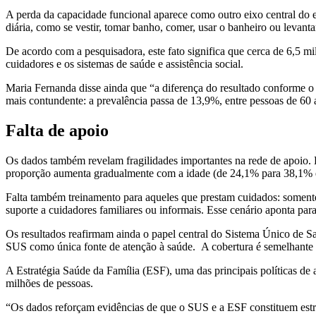
A perda da capacidade funcional aparece como outro eixo central do e
diária, como se vestir, tomar banho, comer, usar o banheiro ou levant
De acordo com a pesquisadora, este fato significa que cerca de 6,5 
cuidadores e os sistemas de saúde e assistência social.
Maria Fernanda disse ainda que “a diferença do resultado conforme o
mais contundente: a prevalência passa de 13,9%, entre pessoas de 60 
Falta de apoio
Os dados também revelam fragilidades importantes na rede de apoio. E
proporção aumenta gradualmente com a idade (de 24,1% para 38,1% e
Falta também treinamento para aqueles que prestam cuidados: somente 
suporte a cuidadores familiares ou informais. Esse cenário aponta par
Os resultados reafirmam ainda o papel central do Sistema Único de S
SUS como única fonte de atenção à saúde. A cobertura é semelhante e
A Estratégia Saúde da Família (ESF), uma das principais políticas de 
milhões de pessoas.
“Os dados reforçam evidências de que o SUS e a ESF constituem estr