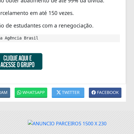
ão obter abatimento de até 99% da dívida.
arcelamento em até 150 vezes.
ão de estudantes com a renegociação.
a Agência Brasil
RAM
WHATSAPP
TWITTER
FACEBOOK