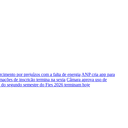
rcimento por prejuízos com a falta de energia
ANP cria app para
mações de inscrição termina na sexta
Câmara aprova uso de
o do segundo semestre do Fies 2026 terminam hoje