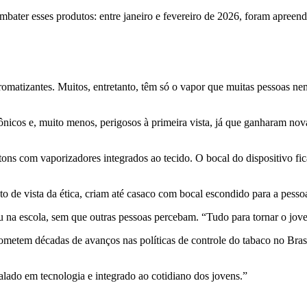
ater esses produtos: entre janeiro e fevereiro de 2026, foram apreendi
aromatizantes. Muitos, entretanto, têm só o vapor que muitas pessoas 
ônicos e, muito menos, perigosos à primeira vista, já que ganharam n
ons com vaporizadores integrados ao tecido. O bocal do dispositivo fi
o de vista da ética, criam até casaco com bocal escondido para a pessoa
 na escola, sem que outras pessoas percebam. “Tudo para tornar o jove
etem décadas de avanços nas políticas de controle do tabaco no Brasil
lado em tecnologia e integrado ao cotidiano dos jovens.”