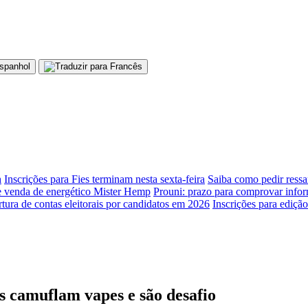
h
Inscrições para Fies terminam nesta sexta-feira
Saiba como pedir ressa
 venda de energético Mister Hemp
Prouni: prazo para comprovar infor
tura de contas eleitorais por candidatos em 2026
Inscrições para ediçã
s camuflam vapes e são desafio