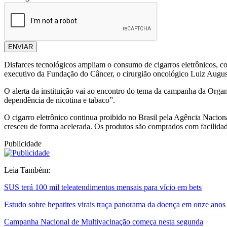
ENVIAR
Disfarces tecnológicos ampliam o consumo de cigarros eletrônicos, co
executivo da Fundação do Câncer, o cirurgião oncológico Luiz Augus
O alerta da instituição vai ao encontro do tema da campanha da Or
dependência de nicotina e tabaco”.
O cigarro eletrônico continua proibido no Brasil pela Agência Naciona
cresceu de forma acelerada. Os produtos são comprados com facilidade
Publicidade
Leia Também:
SUS terá 100 mil teleatendimentos mensais para vício em bets
Estudo sobre hepatites virais traça panorama da doença em onze anos
Campanha Nacional de Multivacinação começa nesta segunda