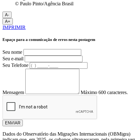
© Paulo Pinto/Agência Brasil
A-
A+
IMPRIMIR
Espaço para a comunicação de erros nesta postagem
Seu nome
Seu e-mail
Seu Telefone
Mensagem
Máximo 600 caracteres.
ENVIAR
Dados do Observatório das Migrações Internacionais (OBMigra)
indicam que, em 2025, os cubanos ultrapassaram, pela primeira vez,