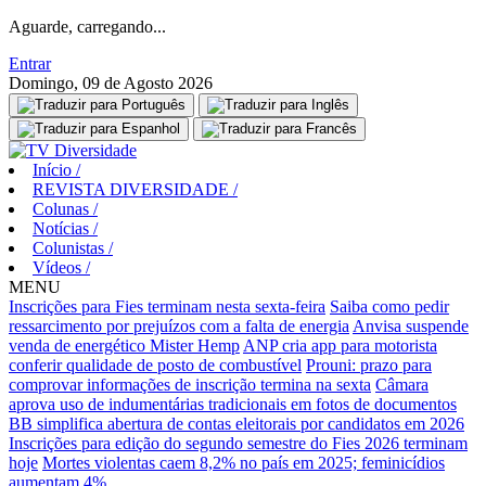
Aguarde, carregando...
Entrar
Domingo, 09 de Agosto 2026
Início
/
REVISTA DIVERSIDADE
/
Colunas
/
Notícias
/
Colunistas
/
Vídeos
/
MENU
Inscrições para Fies terminam nesta sexta-feira
Saiba como pedir
ressarcimento por prejuízos com a falta de energia
Anvisa suspende
venda de energético Mister Hemp
ANP cria app para motorista
conferir qualidade de posto de combustível
Prouni: prazo para
comprovar informações de inscrição termina na sexta
Câmara
aprova uso de indumentárias tradicionais em fotos de documentos
BB simplifica abertura de contas eleitorais por candidatos em 2026
Inscrições para edição do segundo semestre do Fies 2026 terminam
hoje
Mortes violentas caem 8,2% no país em 2025; feminicídios
aumentam 4%