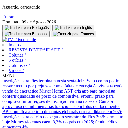
Aguarde, carregando...
Entrar
Domingo, 09 de Agosto 2026
Início
/
REVISTA DIVERSIDADE
/
Colunas
/
Notícias
/
Colunistas
/
Vídeos
/
MENU
Inscrições para Fies terminam nesta sexta-feira
Saiba como pedir
ressarcimento por prejuízos com a falta de energia
Anvisa suspende
venda de energético Mister Hemp
ANP cria app para motorista
conferir qualidade de posto de combustível
Prouni: prazo para
comprovar informações de inscrição termina na sexta
Câmara
aprova uso de indumentárias tradicionais em fotos de documentos
BB simplifica abertura de contas eleitorais por candidatos em 2026
Inscrições para edição do segundo semestre do Fies 2026 terminam
hoje
Mortes violentas caem 8,2% no país em 2025; feminicídios
aumentam 4%