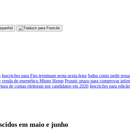
h
Inscrições para Fies terminam nesta sexta-feira
Saiba como pedir ressa
 venda de energético Mister Hemp
Prouni: prazo para comprovar infor
tura de contas eleitorais por candidatos em 2026
Inscrições para ediçã
scidos em maio e junho