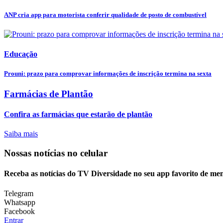
ANP cria app para motorista conferir qualidade de posto de combustível
Educação
Prouni: prazo para comprovar informações de inscrição termina na sexta
Farmácias de Plantão
Confira as farmácias que estarão de plantão
Saiba mais
Nossas notícias
no celular
Receba as notícias do TV Diversidade no seu app favorito de me
Telegram
Whatsapp
Facebook
Entrar