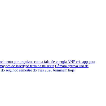
rcimento por prejuízos com a falta de energia
ANP cria app para
mações de inscrição termina na sexta
Câmara aprova uso de
o do segundo semestre do Fies 2026 terminam hoje