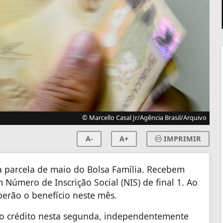
© Marcello Casal Jr/Agência Brasil/Arquivo
A-
A+
IMPRIMIR
 parcela de maio do Bolsa Família. Recebem
m Número de Inscrição Social (NIS) de final 1. Ao
berão o benefício neste mês.
 o crédito nesta segunda, independentemente