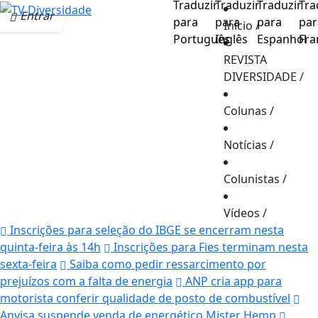
Entrar
Início
/
REVISTA
DIVERSIDADE
/
Colunas
/
Notícias
/
Colunistas
/
Vídeos
/
Inscrições para seleção do IBGE se encerram nesta
quinta-feira às 14h
Inscrições para Fies terminam nesta
sexta-feira
Saiba como pedir ressarcimento por
prejuízos com a falta de energia
ANP cria app para
motorista conferir qualidade de posto de combustível
Anvisa suspende venda de energético Mister Hemp