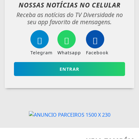
VEJA TAMBÉM
02/06/2026
POLÍTICA
Partidos têm até o dia 15 para
registrarem candidaturas nos tribunais
Candidaturas à Presidência são feitas no TSE. Nos
TREs são registrados candidatos ao...