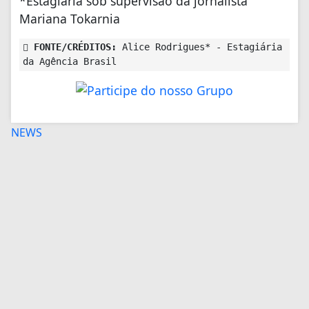
*Estagiária sob supervisão da jornalista
Mariana Tokarnia
FONTE/CRÉDITOS:
Alice Rodrigues* - Estagiária
da Agência Brasil
+ Lidas
EDUCAÇÃO
Inscrições para Fies terminam
nesta sexta-feira
GERAL