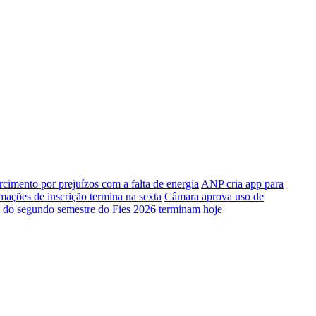
rcimento por prejuízos com a falta de energia
ANP cria app para
mações de inscrição termina na sexta
Câmara aprova uso de
o do segundo semestre do Fies 2026 terminam hoje