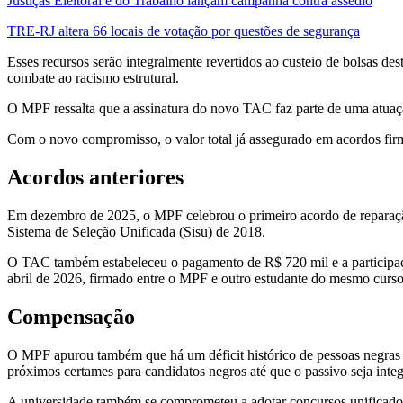
Justiças Eleitoral e do Trabalho lançam campanha contra assédio
TRE-RJ altera 66 locais de votação por questões de segurança
Esses recursos serão integralmente revertidos ao custeio de bolsas de
combate ao racismo estrutural.
O MPF ressalta que a assinatura do novo TAC faz parte de uma atuação 
Com o novo compromisso, o valor total já assegurado em acordos fir
Acordos anteriores
Em dezembro de 2025, o MPF celebrou o primeiro acordo de reparaçã
Sistema de Seleção Unificada (Sisu) de 2018.
O TAC também estabeleceu o pagamento de R$ 720 mil e a participação
abril de 2026, firmado entre o MPF e outro estudante do mesmo curso
Compensação
O MPF apurou também que há um déficit histórico de pessoas negras n
próximos certames para candidatos negros até que o passivo seja inte
A universidade também se comprometeu a adotar concursos unificados e 