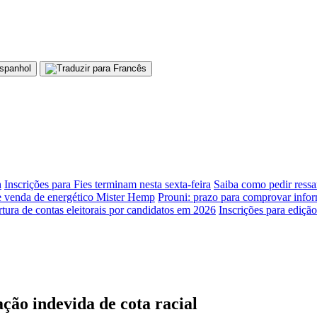
h
Inscrições para Fies terminam nesta sexta-feira
Saiba como pedir ressa
 venda de energético Mister Hemp
Prouni: prazo para comprovar infor
tura de contas eleitorais por candidatos em 2026
Inscrições para ediçã
ção indevida de cota racial