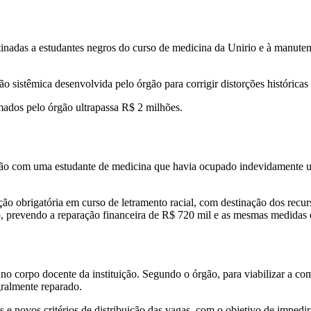
stinadas a estudantes negros do curso de medicina da Unirio e à manuten
sistêmica desenvolvida pelo órgão para corrigir distorções históricas r
mados pelo órgão ultrapassa R$ 2 milhões.
o com uma estudante de medicina que havia ocupado indevidamente um
 obrigatória em curso de letramento racial, com destinação dos recurs
, prevendo a reparação financeira de R$ 720 mil e as mesmas medidas 
o corpo docente da instituição. Segundo o órgão, para viabilizar a co
gralmente reparado.
novos critérios de distribuição das vagas, com o objetivo de impedir o