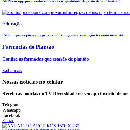
ANP cria app para motorista conferir qualidade de posto de combustível
Educação
Prouni: prazo para comprovar informações de inscrição termina na sexta
Farmácias de Plantão
Confira as farmácias que estarão de plantão
Saiba mais
Nossas notícias
no celular
Receba as notícias do TV Diversidade no seu app favorito de me
Telegram
Whatsapp
Facebook
Entrar