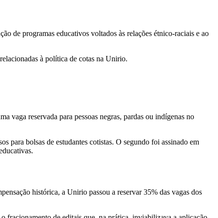
ção de programas educativos voltados às relações étnico-raciais e ao
elacionadas à política de cotas na Unirio.
a vaga reservada para pessoas negras, pardas ou indígenas no
os para bolsas de estudantes cotistas. O segundo foi assinado em
educativas.
mpensação histórica, a Unirio passou a reservar 35% das vagas dos
 fracionamento de editais que, na prática, inviabilizava a aplicação