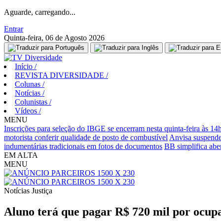
Aguarde, carregando...
Entrar
Quinta-feira, 06 de Agosto 2026
Início
/
REVISTA DIVERSIDADE
/
Colunas
/
Notícias
/
Colunistas
/
Vídeos
/
MENU
Inscrições para seleção do IBGE se encerram nesta quinta-feira às 14
motorista conferir qualidade de posto de combustível
Anvisa suspende
indumentárias tradicionais em fotos de documentos
BB simplifica aber
EM ALTA
MENU
Notícias
Justiça
Aluno terá que pagar R$ 720 mil por ocupa