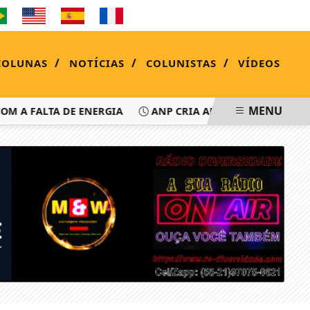
SÁBADO, 08 DE AGOSTO 2026
/
/
/
COLUNAS
NOTÍCIAS
COLUNISTAS
VÍDEOS
MENU
 FALTA DE ENERGIA
ANP CRIA APP PARA MOTORISTA CON