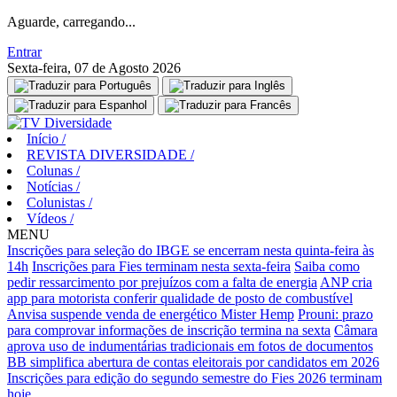
Aguarde, carregando...
Entrar
Sexta-feira, 07 de Agosto 2026
Início
/
REVISTA DIVERSIDADE
/
Colunas
/
Notícias
/
Colunistas
/
Vídeos
/
MENU
Inscrições para seleção do IBGE se encerram nesta quinta-feira às
14h
Inscrições para Fies terminam nesta sexta-feira
Saiba como
pedir ressarcimento por prejuízos com a falta de energia
ANP cria
app para motorista conferir qualidade de posto de combustível
Anvisa suspende venda de energético Mister Hemp
Prouni: prazo
para comprovar informações de inscrição termina na sexta
Câmara
aprova uso de indumentárias tradicionais em fotos de documentos
BB simplifica abertura de contas eleitorais por candidatos em 2026
Inscrições para edição do segundo semestre do Fies 2026 terminam
hoje