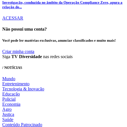
Investigação, conduzida no âmbito da Operação Compliance Zero, apura a
relação do...
ACESSAR
Não possui uma conta?
Você pode ler matérias exclusivas, anunciar classificados e muito mais!
Criar minha conta
Siga
TV Diversidade
nas redes sociais
/ NOTÍCIAS
Mundo
Entretenimento
Tecnologia & Inovação
Educação
Policial
Economia
Agro
Justiça
Saúde
Conteúdo Patrocinado