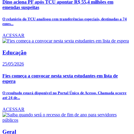
Dino aciona PF após TCU apontar R$ 55,4 milhões em
emendas suspeitas
O relatório do TCU analisou cem transferências especiais, destinadas a 74
entes...
ACESSAR
Educação
25/05/2026
Fies começa a convocar nesta sexta estudantes em lista de
espera
O resultado estará disponível no Portal Único de Acesso. Chamada ocorre
até 24 de...
ACESSAR
Geral