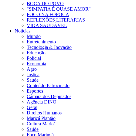
BOCA DO POVO
"SIMPATIA É QUASE AMOR"
FOCO NA FOFOCA
REFLEXÕES LITERÁRIAS
VIDA SAUDÁVEL
Notícias
Mundo
Entretenimento
Tecnologia & Inovação
Educação
Policial
Economia
Agro
Justiça
Saúde
Conteúdo Patrocinado
Esportes
Câmara dos Deputados
Agência DINO
Geral
Direitos Humanos
Maricá Plantão
Cultura Maricá
Saúde
Foco Maringá