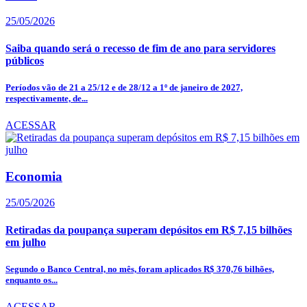
25/05/2026
Saiba quando será o recesso de fim de ano para servidores
públicos
Períodos vão de 21 a 25/12 e de 28/12 a 1º de janeiro de 2027,
respectivamente, de...
ACESSAR
Economia
25/05/2026
Retiradas da poupança superam depósitos em R$ 7,15 bilhões
em julho
Segundo o Banco Central, no mês, foram aplicados R$ 370,76 bilhões,
enquanto os...
ACESSAR