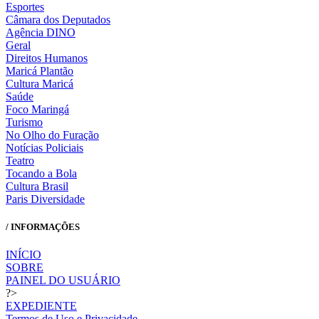
Esportes
Câmara dos Deputados
Agência DINO
Geral
Direitos Humanos
Maricá Plantão
Cultura Maricá
Saúde
Foco Maringá
Turismo
No Olho do Furação
Notícias Policiais
Teatro
Tocando a Bola
Cultura Brasil
Paris Diversidade
/ INFORMAÇÕES
INÍCIO
SOBRE
PAINEL DO USUÁRIO
?>
EXPEDIENTE
Termos de Uso e Privacidade