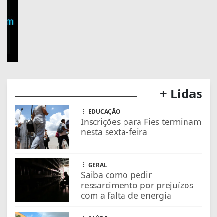
EDUCAÇÃO
Inscrições para Fies terminam
nesta sexta-feira
GERAL
Saiba como pedir
ressarcimento por prejuízos
com a falta de energia
SAÚDE
Anvisa suspende venda de
energético Mister Hemp
ECONOMIA
ANP cria app para motorista
conferir qualidade de posto
de combustível
EDUCAÇÃO