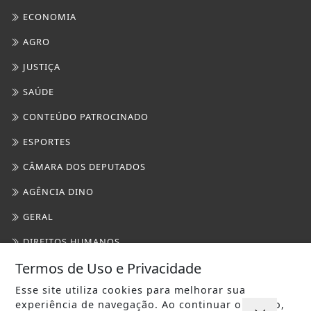
CÂMARA DOS DEPUTADOS
AGÊNCIA DINO
GERAL
DIREITOS HUMANOS
MARICÁ PLANTÃO
CULTURA MARICÁ
SAÚDE
FOCO MARINGÁ
TURISMO
NO OLHO DO FURAÇÃO
NOTÍCIAS POLICIAIS
Termos de Uso e Privacidade
TEATRO
Esse site utiliza cookies para melhorar sua
experiência de navegação. Ao continuar o acesso,
TOCANDO A BOLA