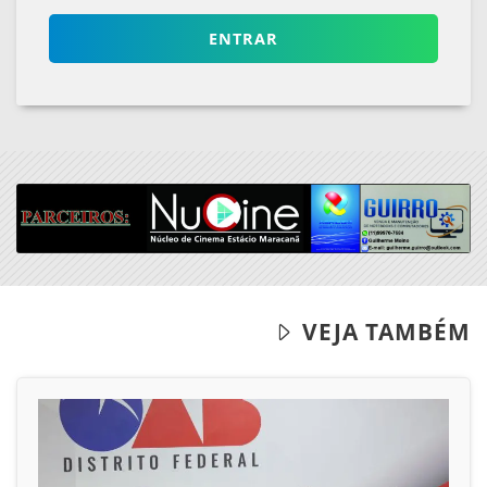
VEJA TAMBÉM
26/06/2026
DIREITOS HUMANOS
OAB/DF lança "violentômetro" sobre
estágios da agressão a mulheres