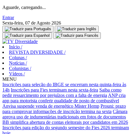
Aguarde, carregando...
Entrar
Sexta-feira, 07 de Agosto 2026
Início
/
REVISTA DIVERSIDADE
/
Colunas
/
Notícias
/
Colunistas
/
Vídeos
/
MENU
Inscrições para seleção do IBGE se encerram nesta quinta-feira às
14h
Inscrições para Fies terminam nesta sexta-feira
Saiba como
pedir ressarcimento por prejuízos com a falta de energia
ANP cria
app para motorista conferir qualidade de posto de combustível
Anvisa suspende venda de energético Mister Hemp
Prouni: prazo
para comprovar informações de inscrição termina na sexta
Câmara
aprova uso de indumentárias tradicionais em fotos de documentos
BB simplifica abertura de contas eleitorais por candidatos em 2026
Inscrições para edição do segundo semestre do Fies 2026 terminam
hoje