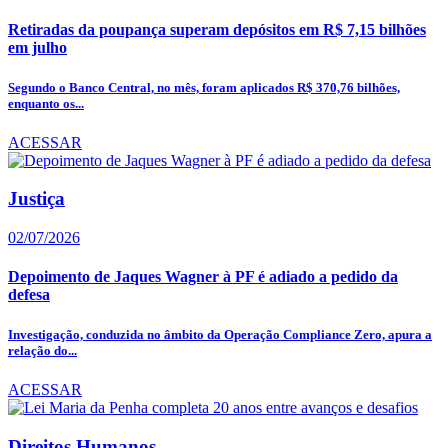
Retiradas da poupança superam depósitos em R$ 7,15 bilhões
em julho
Segundo o Banco Central, no mês, foram aplicados R$ 370,76 bilhões,
enquanto os...
ACESSAR
Justiça
02/07/2026
Depoimento de Jaques Wagner à PF é adiado a pedido da
defesa
Investigação, conduzida no âmbito da Operação Compliance Zero, apura a
relação do...
ACESSAR
Direitos Humanos