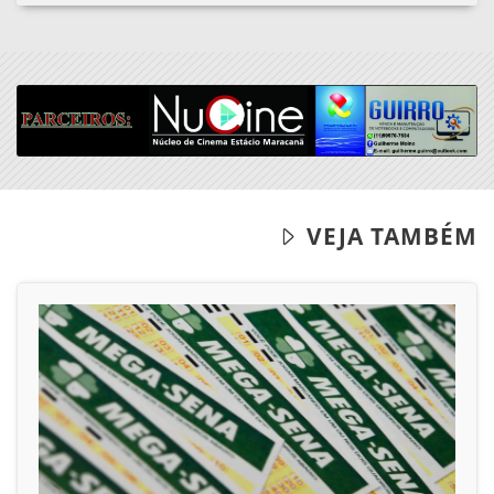
07/07/2026
ECONOMIA
Ninguém acerta Mega-Sena; prêmio
acumula para R$ 165 milhões
Dezenas sorteadas foram: 16 - 21 - 24 - 31 - 43 - 54
ACESSAR