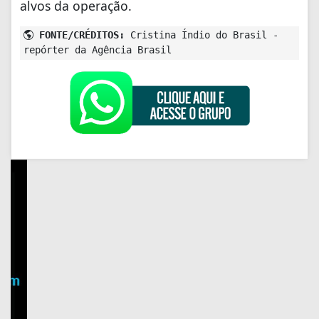
alvos da operação.
FONTE/CRÉDITOS:
Cristina Índio do Brasil -
repórter da Agência Brasil
+ Lidas
GERAL
Inscrições para seleção do
IBGE se encerram nesta
quinta-feira às 14h