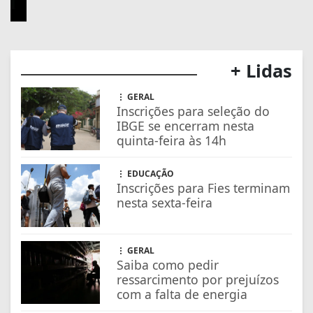
EDUCAÇÃO
Inscrições para Fies terminam
nesta sexta-feira
GERAL
Saiba como pedir
ressarcimento por prejuízos
com a falta de energia
SAÚDE
Anvisa suspende venda de
energético Mister Hemp
ECONOMIA
ANP cria app para motorista
conferir qualidade de posto
de combustível