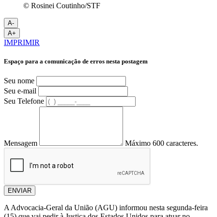
© Rosinei Coutinho/STF
A-
A+
IMPRIMIR
Espaço para a comunicação de erros nesta postagem
Seu nome
Seu e-mail
Seu Telefone
Mensagem
Máximo 600 caracteres.
ENVIAR
A Advocacia-Geral da União (AGU) informou nesta segunda-feira
(15) que vai pedir à Justiça dos Estados Unidos para atuar no