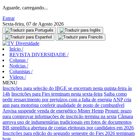
Aguarde, carregando...
Entrar
Sexta-feira, 07 de Agosto 2026
Início
/
REVISTA DIVERSIDADE
/
Colunas
/
Notícias
/
Colunistas
/
Vídeos
/
MENU
Inscrições para seleção do IBGE se encerram nesta quinta-feira às
14h
Inscrições para Fies terminam nesta sexta-feira
Saiba como
pedir ressarcimento por prejuízos com a falta de energia
ANP cria
app para motorista conferir qualidade de posto de combustível
Anvisa suspende venda de energético Mister Hemp
Prouni: prazo
para comprovar informações de inscrição termina na sexta
Câmara
aprova uso de indumentárias tradicionais em fotos de documentos
BB simplifica abertura de contas eleitorais por candidatos em 2026
Inscrições para edição do segundo semestre do Fies 2026 terminam
hoje