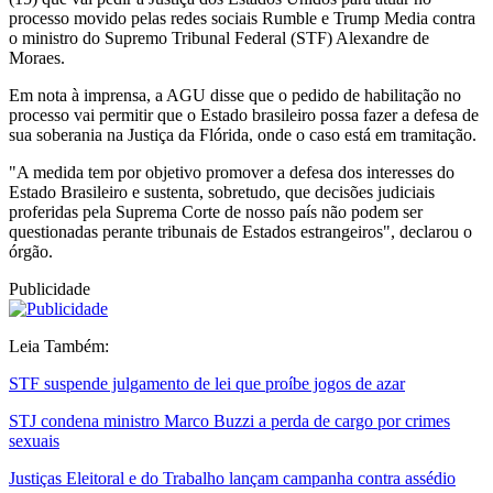
processo movido pelas redes sociais Rumble e Trump Media contra
o ministro do Supremo Tribunal Federal (STF) Alexandre de
Moraes.
Em nota à imprensa, a AGU disse que o pedido de habilitação no
processo vai permitir que o Estado brasileiro possa fazer a defesa de
sua soberania na Justiça da Flórida, onde o caso está em tramitação.
"A medida tem por objetivo promover a defesa dos interesses do
Estado Brasileiro e sustenta, sobretudo, que decisões judiciais
proferidas pela Suprema Corte de nosso país não podem ser
questionadas perante tribunais de Estados estrangeiros", declarou o
órgão.
Publicidade
Leia Também:
STF suspende julgamento de lei que proíbe jogos de azar
STJ condena ministro Marco Buzzi a perda de cargo por crimes
sexuais
Justiças Eleitoral e do Trabalho lançam campanha contra assédio